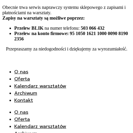
Przejdź
Obecnie trwa serwis naprawczy systemu sklepowego z zapisami i
płatnościami na warsztaty.
do
Zapisy na warsztaty są możliwe poprzez:
treści
Przelew BLIK
na numer telefonu:
503 066 432
Przelew na konto firmowe:
95 1050 1621 1000 0090 8190
2356
Przepraszamy za niedogodności i dziękujemy za wyrozumiałość.
O nas
Oferta
Kalendarz warsztatów
Archiwum
Kontakt
O nas
Oferta
Kalendarz warsztatów