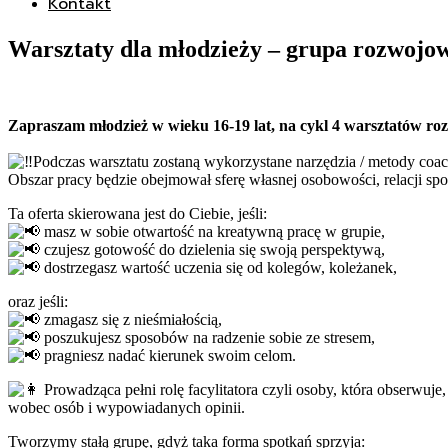
Kontakt
Warsztaty dla młodzieży – grupa rozwojo
Zapraszam młodzież w wieku 16-19 lat, na cykl 4 warsztatów r
Podczas warsztatu zostaną wykorzystane narzędzia / metody coac
Obszar pracy będzie obejmował sferę własnej osobowości, relacji 
Ta oferta skierowana jest do Ciebie, jeśli:
masz w sobie otwartość na kreatywną pracę w grupie,
czujesz gotowość do dzielenia się swoją perspektywą,
dostrzegasz wartość uczenia się od kolegów, koleżanek,
oraz jeśli:
zmagasz się z nieśmiałością,
poszukujesz sposobów na radzenie sobie ze stresem,
pragniesz nadać kierunek swoim celom.
Prowadząca pełni rolę facylitatora czyli osoby, która obserwuj
wobec osób i wypowiadanych opinii.
Tworzymy stałą grupę, gdyż taka forma spotkań sprzyja: