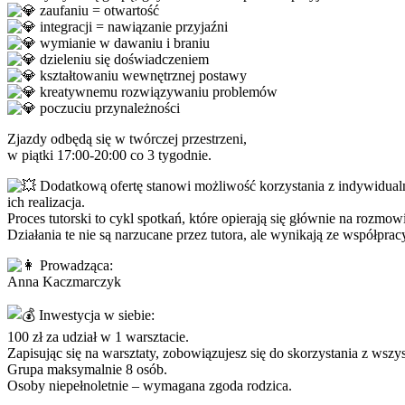
zaufaniu = otwartość
integracji = nawiązanie przyjaźni
wymianie w dawaniu i braniu
dzieleniu się doświadczeniem
kształtowaniu wewnętrznej postawy
kreatywnemu rozwiązywaniu problemów
poczuciu przynależności
Zjazdy odbędą się w twórczej przestrzeni,
w piątki 17:00-20:00 co 3 tygodnie.
Dodatkową ofertę stanowi możliwość korzystania z indywidualny
ich realizacja.
Proces tutorski to cykl spotkań, które opierają się głównie na rozm
Działania te nie są narzucane przez tutora, ale wynikają ze współpra
Prowadząca:
Anna Kaczmarczyk
Inwestycja w siebie:
100 zł za udział w 1 warsztacie.
Zapisując się na warsztaty, zobowiązujesz się do skorzystania z wszys
Grupa maksymalnie 8 osób.
Osoby niepełnoletnie – wymagana zgoda rodzica.