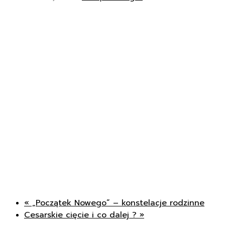
«
„Początek Nowego” – konstelacje rodzinne
Cesarskie cięcie i co dalej ?
»