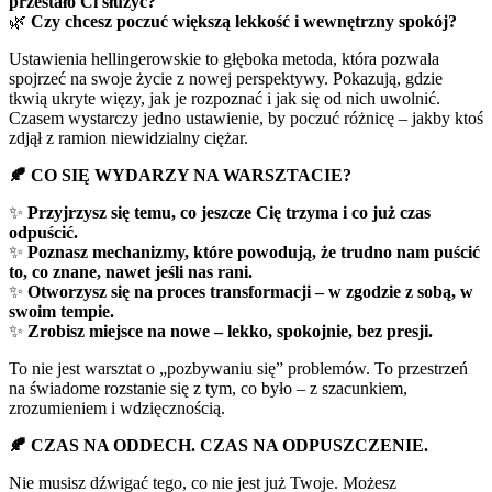
przestało Ci służyć?
🌿
Czy chcesz poczuć większą lekkość i wewnętrzny spokój?
Ustawienia hellingerowskie to głęboka metoda, która pozwala
spojrzeć na swoje życie z nowej perspektywy. Pokazują, gdzie
tkwią ukryte więzy, jak je rozpoznać i jak się od nich uwolnić.
Czasem wystarczy jedno ustawienie, by poczuć różnicę – jakby ktoś
zdjął z ramion niewidzialny ciężar.
🍂
CO SIĘ WYDARZY NA WARSZTACIE?
✨
Przyjrzysz się temu, co jeszcze Cię trzyma i co już czas
odpuścić.
✨
Poznasz mechanizmy, które powodują, że trudno nam puścić
to, co znane, nawet jeśli nas rani.
✨
Otworzysz się na proces transformacji – w zgodzie z sobą, w
swoim tempie.
✨
Zrobisz miejsce na nowe – lekko, spokojnie, bez presji.
To nie jest warsztat o „pozbywaniu się” problemów. To przestrzeń
na świadome rozstanie się z tym, co było – z szacunkiem,
zrozumieniem i wdzięcznością.
🍂
CZAS NA ODDECH. CZAS NA ODPUSZCZENIE.
Nie musisz dźwigać tego, co nie jest już Twoje. Możesz