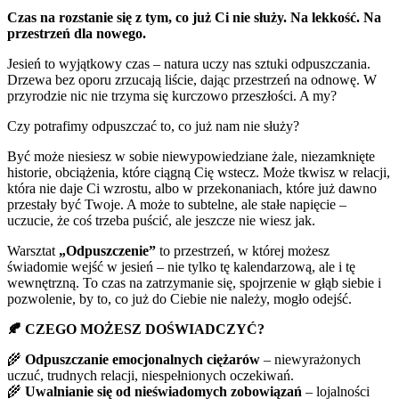
Czas na rozstanie się z tym, co już Ci nie służy. Na lekkość. Na
przestrzeń dla nowego.
Jesień to wyjątkowy czas – natura uczy nas sztuki odpuszczania.
Drzewa bez oporu zrzucają liście, dając przestrzeń na odnowę. W
przyrodzie nic nie trzyma się kurczowo przeszłości. A my?
Czy potrafimy odpuszczać to, co już nam nie służy?
Być może niesiesz w sobie niewypowiedziane żale, niezamknięte
historie, obciążenia, które ciągną Cię wstecz. Może tkwisz w relacji,
która nie daje Ci wzrostu, albo w przekonaniach, które już dawno
przestały być Twoje. A może to subtelne, ale stałe napięcie –
uczucie, że coś trzeba puścić, ale jeszcze nie wiesz jak.
Warsztat
„Odpuszczenie”
to przestrzeń, w której możesz
świadomie wejść w jesień – nie tylko tę kalendarzową, ale i tę
wewnętrzną. To czas na zatrzymanie się, spojrzenie w głąb siebie i
pozwolenie, by to, co już do Ciebie nie należy, mogło odejść.
🍂
CZEGO MOŻESZ DOŚWIADCZYĆ?
🌾
Odpuszczanie emocjonalnych ciężarów
– niewyrażonych
uczuć, trudnych relacji, niespełnionych oczekiwań.
🌾
Uwalnianie się od nieświadomych zobowiązań
– lojalności