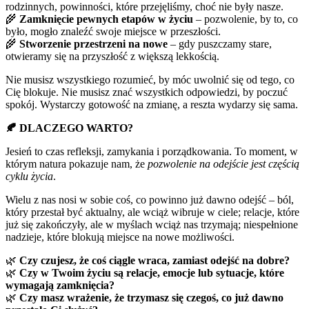
rodzinnych, powinności, które przejęliśmy, choć nie były nasze.
🌾
Zamknięcie pewnych etapów w życiu
– pozwolenie, by to, co
było, mogło znaleźć swoje miejsce w przeszłości.
🌾
Stworzenie przestrzeni na nowe
– gdy puszczamy stare,
otwieramy się na przyszłość z większą lekkością.
Nie musisz wszystkiego rozumieć, by móc uwolnić się od tego, co
Cię blokuje. Nie musisz znać wszystkich odpowiedzi, by poczuć
spokój. Wystarczy gotowość na zmianę, a reszta wydarzy się sama.
🍂
DLACZEGO WARTO?
Jesień to czas refleksji, zamykania i porządkowania. To moment, w
którym natura pokazuje nam, że
pozwolenie na odejście jest częścią
cyklu życia
.
Wielu z nas nosi w sobie coś, co powinno już dawno odejść – ból,
który przestał być aktualny, ale wciąż wibruje w ciele; relacje, które
już się zakończyły, ale w myślach wciąż nas trzymają; niespełnione
nadzieje, które blokują miejsce na nowe możliwości.
🌿
Czy czujesz, że coś ciągle wraca, zamiast odejść na dobre?
🌿
Czy w Twoim życiu są relacje, emocje lub sytuacje, które
wymagają zamknięcia?
🌿
Czy masz wrażenie, że trzymasz się czegoś, co już dawno